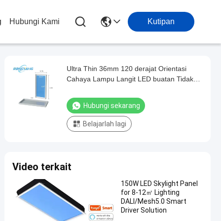
g
Hubungi Kami
Kutipan
Ultra Thin 36mm 120 derajat Orientasi
Cahaya Lampu Langit LED buatan Tidak
ada lampu biru berkedip Umur panjang
Hubungi sekarang
Belajarlah lagi
Video terkait
150W LED Skylight Panel
for 8-12㎡ Lighting
DALI/Mesh5.0 Smart
Driver Solution