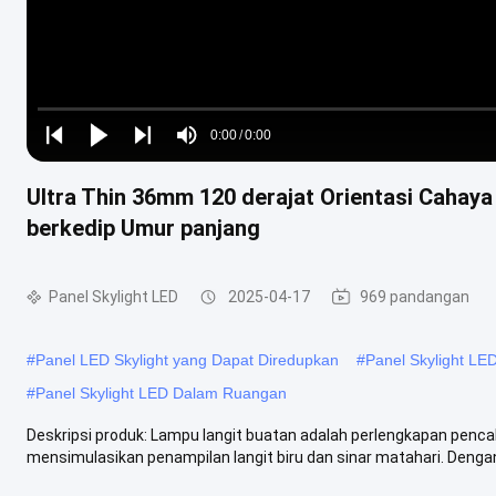
Loaded
:
0%
0:00
/
0:00
Play
Play
Play
Mute
Current
Duration
next
next
Ultra Thin 36mm 120 derajat Orientasi Cahaya
Time
berkedip Umur panjang
Panel Skylight LED
2025-04-17
969 pandangan
#
Panel LED Skylight yang Dapat Diredupkan
#
Panel Skylight LE
#
Panel Skylight LED Dalam Ruangan
Deskripsi produk: Lampu langit buatan adalah perlengkapan penc
mensimulasikan penampilan langit biru dan sinar matahari. Denga