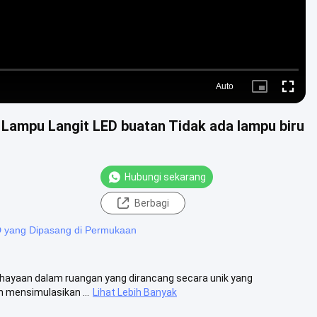
Auto
Picture-
Fullscre
in-
Picture
 Lampu Langit LED buatan Tidak ada lampu biru
Hubungi sekarang
Berbagi
D yang Dipasang di Permukaan
ahayaan dalam ruangan yang dirancang secara unik yang
n mensimulasikan ...
Lihat Lebih Banyak