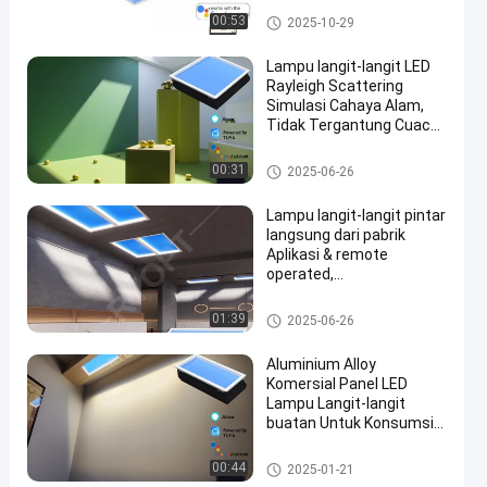
Panel Skylight LED
00:53
2025-10-29
Lampu langit-langit LED
Rayleigh Scattering
Simulasi Cahaya Alam,
Tidak Tergantung Cuaca,
en
Ideal untuk Kamar Tanpa
Jendela
Panel Skylight Palsu
00:31
2025-06-26
Lampu langit-langit pintar
langsung dari pabrik
Aplikasi & remote
operated,
mensimulasikan cahaya
alami, berbagai ukuran
Panel Skylight Palsu
01:39
2025-06-26
tersedia
Aluminium Alloy
Komersial Panel LED
Lampu Langit-langit
buatan Untuk Konsumsi
Daya Luar 300W
Skylight LED Buatan
00:44
2025-01-21