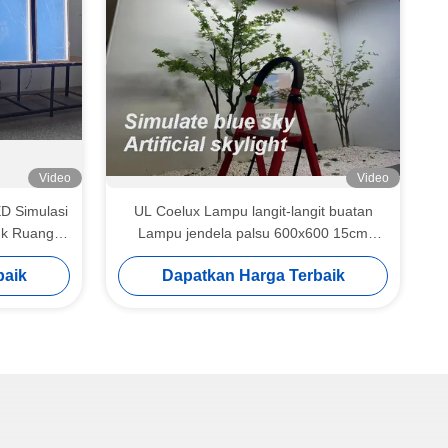
Video
Video
D Simulasi
UL Coelux Lampu langit-langit buatan
tuk Ruang
Lampu jendela palsu 600x600 15cm
Pencahayaan Sirkadian
baik
Dapatkan Harga Terbaik