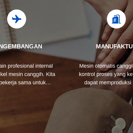
NGEMBANGAN
MANUFAKTU
in profesional internal
Mesin otomatis canggi
kel mesin canggih. Kita
kontrol proses yang ke
 bekerja sama untuk
dapat memproduksi
bangkan produk yang
terminal listrik di luar 
Anda butuhkan.
Anda.