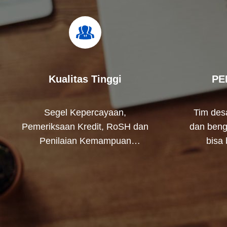
Kualitas Tinggi
PE
Segel Kepercayaan,
Tim desa
Pemeriksaan Kredit, RoSH dan
dan beng
Penilaian Kemampuan
bisa
Pemasok. perusahaan memiliki
mengem
sistem kontrol kualitas yang
ketat dan laboratorium pengujian
profesional.