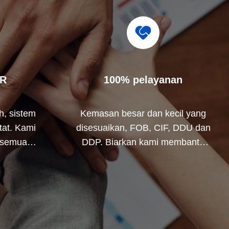
R
100% pelayanan
h, sistem
Kemasan besar dan kecil yang
tat. Kami
disesuaikan, FOB, CIF, DDU dan
 semua
DDP. Biarkan kami membantu
permintaan
Anda menemukan solusi terbaik
untuk semua masalah Anda.