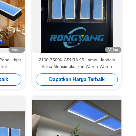
Video
Video
Panel Light
2100-7500K CRI RA 95 Lampu Jendela
trol
Palsu Mensimulasikan Warna-Warna
Berbeda Hari Dengan Pencahayaan
baik
Dapatkan Harga Terbaik
Sirkadian