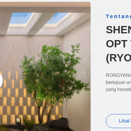
Tentan
SHE
OPT 
(RYO
RONGYANG O
bertujuan 
yang inovati
Lihat