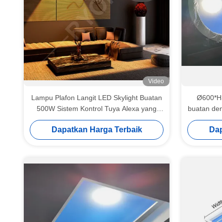
Video
Lampu Plafon Langit LED Skylight Buatan
Ø600*H3
500W Sistem Kontrol Tuya Alexa yang
buatan de
Dapat Disesuaikan
Dapatkan Harga Terbaik
Dap