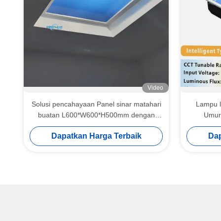
Video
Solusi pencahayaan Panel sinar matahari
Lampu l
buatan L600*W600*H500mm dengan
Umur
tegangan 100-240V dan umur 50000 jam
pen
Dapatkan Harga Terbaik
Dap