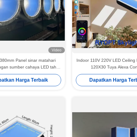
Video
80mm Panel sinar matahari
Indoor 110V 220V LED Ceiling 
ngan sumber cahaya LED tahan
120X30 Tuya Alexa Con
lama
atkan Harga Terbaik
Dapatkan Harga Ter