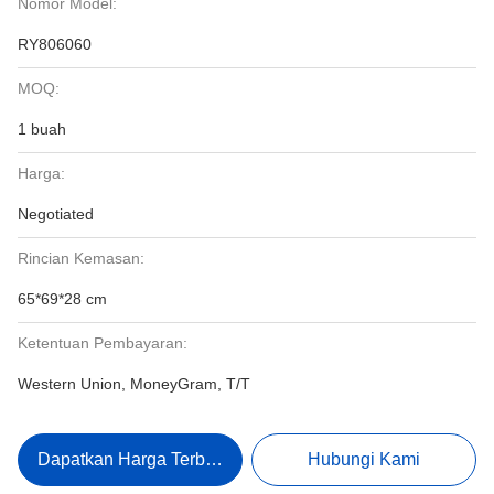
Nomor Model:
RY806060
MOQ:
1 buah
Harga:
Negotiated
Rincian Kemasan:
65*69*28 cm
Ketentuan Pembayaran:
Western Union, MoneyGram, T/T
Dapatkan Harga Terbaik
Hubungi Kami