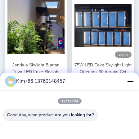
Zigbee
video
Jendela Skylight Buatan
75W LED Fake Skylight Light
Tuya LED Fake Skylight
Orientasi 30 derajat Cct
2200K-7800K Multi Adegan
2200K-7500K untuk pilihan
Kim+86 13760148457
Dapatkan Harga
Dapatkan Harga
Untuk Rumah
pencahayaan serbaguna
Terbaik
Terbaik
12:31 PM
Good day, what product are you looking for?