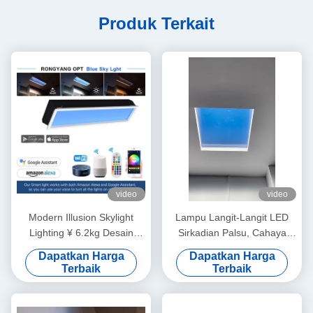
Produk Terkait
video
video
Modern Illusion Skylight
Lampu Langit-Langit LED
Lighting ¥ 6.2kg Desain
Sirkadian Palsu, Cahaya
Ringan, 4000+ Lumens
30°, CCT 2100K–7800K,
Dapatkan Harga
Dapatkan Harga
Kecerahan, Remote & App
Kinerja Tinggi
Terbaik
Terbaik
Control, Integrasi Smart
Home yang Tidak
Berantakan melalui DALI-2 &