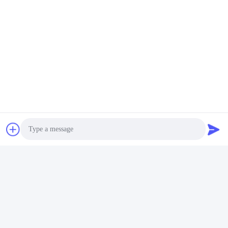
video
Lampu langit-langit LED
palsu yang dapat disetel
2200K-7800K dengan IP44 /
Dapatkan Harga
50 Smart Tuya Versi
Terbaik
Photo
Media Sosial
Video Call