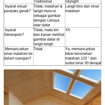
Tradisional
Skylight
Isyarat visual
Tidak, matahari &
Langit biru dan sinar
paralaks gerak?
langit muncul
matahari
sebagai gambar
dengan cahaya
latar datar
Isyarat
Tidak, mata kiri
YA
Stereopsis?
dan kanan melihat
gambar datar di
langit-langit
Memancarkan
Tidak
Ya, memancarkan
sinar matahari ke
lebar kecerahan
dalam ruangan?
matahari 120 ° dan
sudut sinar 30 derajat