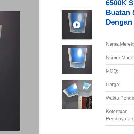
6500K S
Buatan 
Dengan 
Nama Merek
Nomor Model
MOQ:
Harga:
Waktu Pengi
Ketentuan
Pembayaran