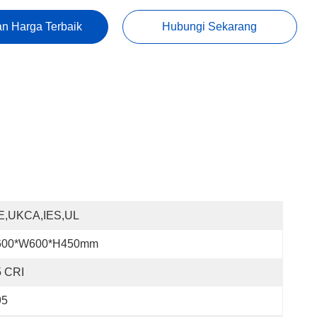
n Harga Terbaik
Hubungi Sekarang
E,UKCA,IES,UL
600*W600*H450mm
5 CRI
95