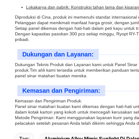
Lokakarya dan pabrik: Konstruksi tahan lama dan kisaran
Diproduksi di Cina, produk ini memenuhi standar internasional
Pelanggan dapat menikmati manfaat harga grosir, dengan jum
Setiap panel dikemas dengan hati-hati dalam peti kayu untuk 
Dengan kapasitas pasokan 300 pcs setiap minggu, Ryopt RY-T6
pribadi.
Dukungan dan Layanan:
Dukungan Teknis Produk dan Layanan kami untuk Panel Sinar
produk.Tim ahli kami tersedia untuk memberikan panduan te
panel sinar matahari buatan mereka.
Kemasan dan Pengiriman:
Kemasan dan Pengiriman Produk:
Panel sinar matahari buatan kami dikemas dengan hati-hati 
dalam kotak karton yang kokoh untuk mencegah kerusakan sel
Metode Pengiriman: Kami menggunakan layanan kurir yang da
pelacakan setelah pesanan Anda telah dikirim sehingga Anda 
Tag:
Aluminium Alloy Mimic Sunlight Di Dal