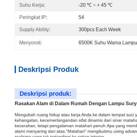
Suhu Kerja:
-20 ℃ ~ + 45 ℃
Peringkat IP:
54
Supply Ability:
300pcs Each Week
Menyoroti:
6500K Suhu Warna Lampu 
Deskripsi Produk
Deskripsi produk:
Rasakan Alam di Dalam Rumah Dengan Lampu Sury
Mengubah ruang hidup atau kerja Anda ke dalam tempat suci 
kehangatan, kecemerlangandan sifat dinamis dari sinar mata
kecerahan, tetapi pengalaman matahari penuh.Apa yang memb
alami menyaring dari atas."Matahari" mengikutimu using advan
realisme yang tak tertandingi ke setiap interior.