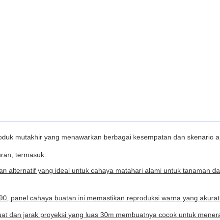
roduk mutakhir yang menawarkan berbagai kesempatan dan skenario ap
uran, termasuk:
n alternatif yang ideal untuk cahaya matahari alami untuk tanaman
i 90, panel cahaya buatan ini memastikan reproduksi warna yang akurat
kuat dan jarak proyeksi yang luas 30m membuatnya cocok untuk mener