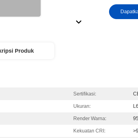
Dapatka
ripsi Produk
Sertifikasi:
C
Ukuran:
L
Render Warna:
9
Kekuatan CRI:
>