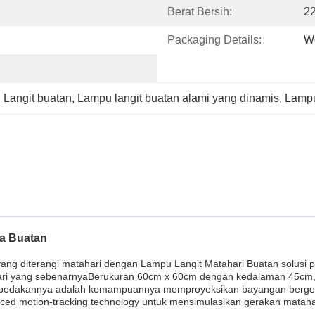
Berat Bersih:
22
Packaging Details:
W
Langit buatan
, 
Lampu langit buatan alami yang dinamis
, 
Lampu
a Buatan
yang diterangi matahari dengan Lampu Langit Matahari Buatan solusi
hari yang sebenarnyaBerukuran 60cm x 60cm dengan kedalaman 45cm, l
edakannya adalah kemampuannya memproyeksikan bayangan bergerak y
ced motion-tracking technology untuk mensimulasikan gerakan matahar