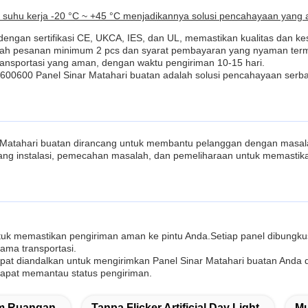
 suhu kerja -20 °C ~ +45 °C menjadikannya solusi pencahayaan yang an
 dengan sertifikasi CE, UKCA, IES, dan UL, memastikan kualitas dan k
lah pesanan minimum 2 pcs dan syarat pembayaran yang nyaman terma
transportasi yang aman, dengan waktu pengiriman 10-15 hari.
00600 Panel Sinar Matahari buatan adalah solusi pencahayaan serbag
 Matahari buatan dirancang untuk membantu pelanggan dengan masal
ntang instalasi, pemecahan masalah, dan pemeliharaan untuk memast
untuk memastikan pengiriman aman ke pintu Anda.Setiap panel dibung
ama transportasi.
pat diandalkan untuk mengirimkan Panel Sinar Matahari buatan And
dapat memantau status pengiriman.
am Ruangan
Tanpa Flicker Artificial Day Light
Mu