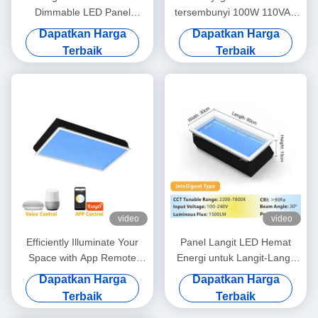
Dimmable LED Panel
tersembunyi 100W 110VAC
Natural Daylight False
7800K Dapat Diredupkan
Dapatkan Harga
Dapatkan Harga
Ceilings
Terbaik
Terbaik
video
video
Efficiently Illuminate Your
Panel Langit LED Hemat
Space with App Remote
Energi untuk Langit-Langit
Control Artificial Sky Light
Tinggi Cadangan 300mm
Dapatkan Harga
Dapatkan Harga
L1200*W600*H295mm
L600*P300*T150mm 40W
Terbaik
Terbaik