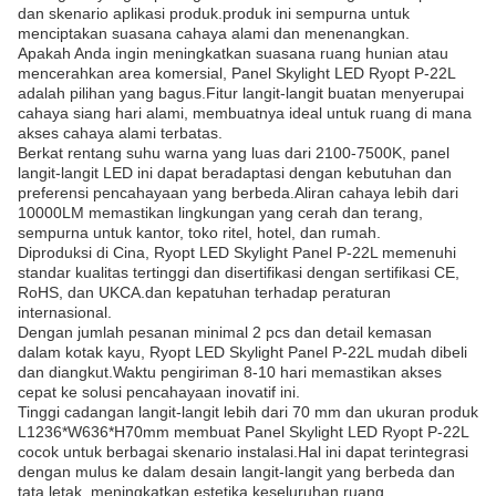
dan skenario aplikasi produk.produk ini sempurna untuk
menciptakan suasana cahaya alami dan menenangkan.
Apakah Anda ingin meningkatkan suasana ruang hunian atau
mencerahkan area komersial, Panel Skylight LED Ryopt P-22L
adalah pilihan yang bagus.Fitur langit-langit buatan menyerupai
cahaya siang hari alami, membuatnya ideal untuk ruang di mana
akses cahaya alami terbatas.
Berkat rentang suhu warna yang luas dari 2100-7500K, panel
langit-langit LED ini dapat beradaptasi dengan kebutuhan dan
preferensi pencahayaan yang berbeda.Aliran cahaya lebih dari
10000LM memastikan lingkungan yang cerah dan terang,
sempurna untuk kantor, toko ritel, hotel, dan rumah.
Diproduksi di Cina, Ryopt LED Skylight Panel P-22L memenuhi
standar kualitas tertinggi dan disertifikasi dengan sertifikasi CE,
RoHS, dan UKCA.dan kepatuhan terhadap peraturan
internasional.
Dengan jumlah pesanan minimal 2 pcs dan detail kemasan
dalam kotak kayu, Ryopt LED Skylight Panel P-22L mudah dibeli
dan diangkut.Waktu pengiriman 8-10 hari memastikan akses
cepat ke solusi pencahayaan inovatif ini.
Tinggi cadangan langit-langit lebih dari 70 mm dan ukuran produk
L1236*W636*H70mm membuat Panel Skylight LED Ryopt P-22L
cocok untuk berbagai skenario instalasi.Hal ini dapat terintegrasi
dengan mulus ke dalam desain langit-langit yang berbeda dan
tata letak, meningkatkan estetika keseluruhan ruang.