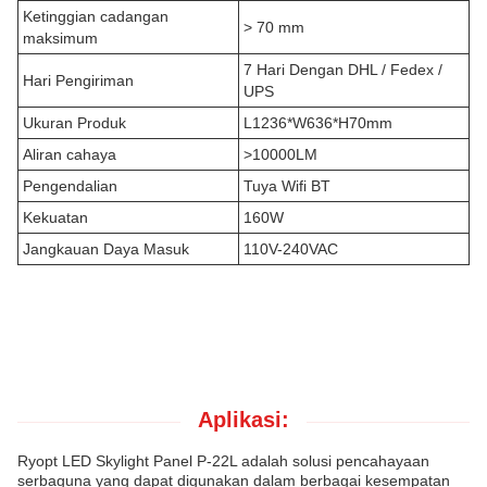
Ketinggian cadangan
> 70 mm
maksimum
7 Hari Dengan DHL / Fedex /
Hari Pengiriman
UPS
Ukuran Produk
L1236*W636*H70mm
Aliran cahaya
>10000LM
Pengendalian
Tuya Wifi BT
Kekuatan
160W
Jangkauan Daya Masuk
110V-240VAC
Aplikasi:
Ryopt LED Skylight Panel P-22L adalah solusi pencahayaan
serbaguna yang dapat digunakan dalam berbagai kesempatan