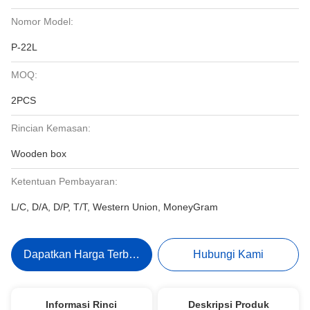
Nomor Model:
P-22L
MOQ:
2PCS
Rincian Kemasan:
Wooden box
Ketentuan Pembayaran:
L/C, D/A, D/P, T/T, Western Union, MoneyGram
Dapatkan Harga Terbaik
Hubungi Kami
Informasi Rinci
Deskripsi Produk