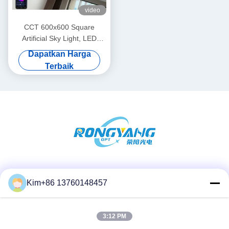
video
CCT 600x600 Square
Artificial Sky Light, LED
Plafon Mensimulasikan Sinar
Dapatkan Harga
Matahari
Terbaik
Media Sosial
Kim+86 13760148457
3:12 PM
Kontak Cepat