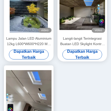
video
video
Lampu Jalan LED Aluminium
Langit-langit Terintegrasi
12kg L600*W600*H220 Mm
Buatan LED Skylight Kontrol
Ideal untuk Penerangan
Alexa Tuya Tersembunyi
Dapatkan Harga
Dapatkan Harga
Luar Ruangan Hemat Energi
CCT 6500K
Terbaik
Terbaik