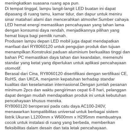
meningkatkan suasana ruang apa pun.
Di tempat tinggal, lampu langit-langit LED buatan ini dapat
dipasang di ruang tamu, kamar tidur, dan dapur untuk meniru
sinar matahari alami dan mencerahkan atmosfer.Sumber cahaya
LED hemat energi memastikan pencahayaan yang tahan lama
dengan konsumsi daya rendah, menjadikannya pilihan yang
hemat biaya bagi pemilik rumah.
Produsen lampu depan LED mobil juga dapat mendapatkan
manfaat dari RY8060120 untuk pengujian produk dan tujuan
menampilkan.Konstruksi paduan aluminium berkualitas tinggi dan
bahan PC memastikan daya tahan dan keandalan, memenuhi
standar yang ketat yang diperlukan untuk aplikasi pencahayaan
otomotif.
Berasal dari Cina, RY8060120 disertifikasi dengan sertifikasi CE,
RoHS, dan UKCA, menjamin kepatuhan terhadap standar
kualitas dan keselamatan internasional.Dengan jumlah pesanan
minimum 2pcs dan waktu pengiriman cepat 6-8 hari, pelanggan
dapat dengan mudah mendapatkan produk ini untuk kebutuhan
pencahayaan khusus mereka.
RY8060120 beroperasi pada catu daya AC100-240V,
menawarkan kompatibilitas universal untuk berbagai sistem
listrik.Ukuran L1200mm x W600mm x H295mm membuatnya
cocok untuk instalasi di ruang yang berbeda, memberikan
fleksibilitas dalam desain dan tata letak pencahayaan.