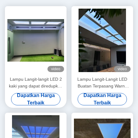
video
video
Lampu Langit-langit LED 2
Lampu Langit-Langit LED
kaki yang dapat diredupkan
Buatan Terpasang Warna
Mesh 5.0 DALI dan 0-10V
Cahaya Putih 12kg Metode
Dapatkan Harga
Dapatkan Harga
150W 5000lm+ Rentang
Pemasangan Terpasang
Terbaik
Terbaik
CCT Lebar Mode Adegan
untuk Komersial