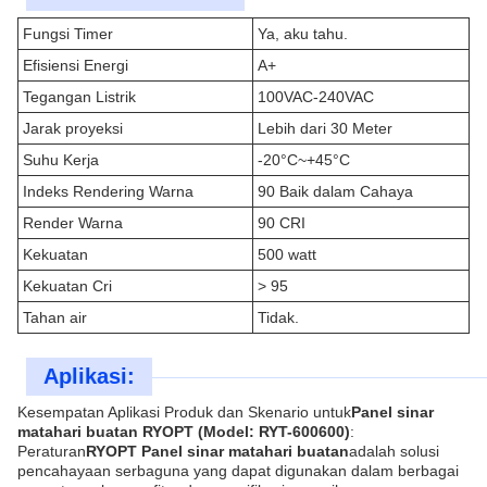
Fungsi Timer
Ya, aku tahu.
Efisiensi Energi
A+
Tegangan Listrik
100VAC-240VAC
Jarak proyeksi
Lebih dari 30 Meter
Suhu Kerja
-20°C~+45°C
Indeks Rendering Warna
90 Baik dalam Cahaya
Render Warna
90 CRI
Kekuatan
500 watt
Kekuatan Cri
> 95
Tahan air
Tidak.
Aplikasi:
Kesempatan Aplikasi Produk dan Skenario untuk
Panel sinar
matahari buatan RYOPT (Model: RYT-600600)
:
Peraturan
RYOPT Panel sinar matahari buatan
adalah solusi
pencahayaan serbaguna yang dapat digunakan dalam berbagai