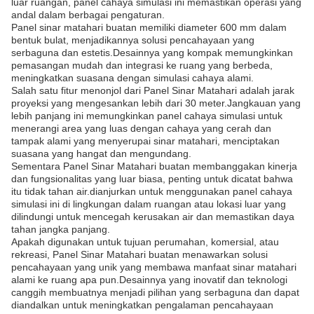
luar ruangan, panel cahaya simulasi ini memastikan operasi yang
andal dalam berbagai pengaturan.
Panel sinar matahari buatan memiliki diameter 600 mm dalam
bentuk bulat, menjadikannya solusi pencahayaan yang
serbaguna dan estetis.Desainnya yang kompak memungkinkan
pemasangan mudah dan integrasi ke ruang yang berbeda,
meningkatkan suasana dengan simulasi cahaya alami.
Salah satu fitur menonjol dari Panel Sinar Matahari adalah jarak
proyeksi yang mengesankan lebih dari 30 meter.Jangkauan yang
lebih panjang ini memungkinkan panel cahaya simulasi untuk
menerangi area yang luas dengan cahaya yang cerah dan
tampak alami yang menyerupai sinar matahari, menciptakan
suasana yang hangat dan mengundang.
Sementara Panel Sinar Matahari buatan membanggakan kinerja
dan fungsionalitas yang luar biasa, penting untuk dicatat bahwa
itu tidak tahan air.dianjurkan untuk menggunakan panel cahaya
simulasi ini di lingkungan dalam ruangan atau lokasi luar yang
dilindungi untuk mencegah kerusakan air dan memastikan daya
tahan jangka panjang.
Apakah digunakan untuk tujuan perumahan, komersial, atau
rekreasi, Panel Sinar Matahari buatan menawarkan solusi
pencahayaan yang unik yang membawa manfaat sinar matahari
alami ke ruang apa pun.Desainnya yang inovatif dan teknologi
canggih membuatnya menjadi pilihan yang serbaguna dan dapat
diandalkan untuk meningkatkan pengalaman pencahayaan