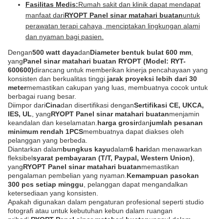
Fasilitas Medis:
Rumah sakit dan klinik dapat mendapat
manfaat dari
RYOPT Panel sinar matahari buatan
untuk
perawatan terapi cahaya, menciptakan lingkungan alami
dan nyaman bagi pasien.
Dengan
500 watt daya
dan
Diameter bentuk bulat 600 mm
,
yang
Panel sinar matahari buatan RYOPT (Model: RYT-
600600)
dirancang untuk memberikan kinerja pencahayaan yang
konsisten dan berkualitas tinggi.
jarak proyeksi lebih dari 30
meter
memastikan cakupan yang luas, membuatnya cocok untuk
berbagai ruang besar.
Diimpor dari
Cina
dan disertifikasi dengan
Sertifikasi CE, UKCA,
IES, UL
, yang
RYOPT Panel sinar matahari buatan
menjamin
keandalan dan keselamatan.
harga grosir
dan
jumlah pesanan
minimum rendah 1PCS
membuatnya dapat diakses oleh
pelanggan yang berbeda.
Diantarkan dalam
bungkus kayu
dalam
6 hari
dan menawarkan
fleksibel
syarat pembayaran (T/T, Paypal, Western Union)
,
yang
RYOPT Panel sinar matahari buatan
memastikan
pengalaman pembelian yang nyaman.
Kemampuan pasokan
300 pcs setiap minggu
, pelanggan dapat mengandalkan
ketersediaan yang konsisten.
Apakah digunakan dalam pengaturan profesional seperti studio
fotografi atau untuk kebutuhan kebun dalam ruangan