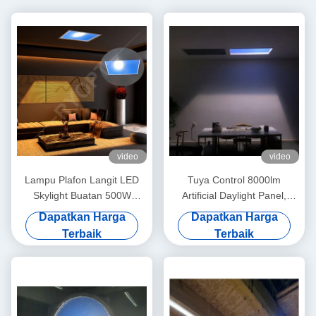
video
video
Lampu Plafon Langit LED
Tuya Control 8000lm
Skylight Buatan 500W
Artificial Daylight Panel,
Sistem Kontrol Tuya Alexa
200W LED Sky Ceiling Panel
Dapatkan Harga
Dapatkan Harga
yang Dapat Disesuaikan
Light
Terbaik
Terbaik