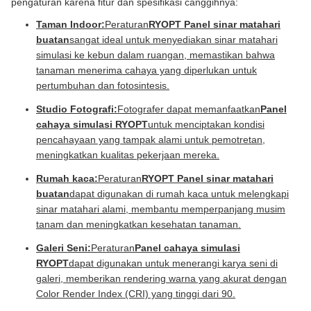
pengaturan karena fitur dan spesifikasi canggihnya:
Taman Indoor:
Peraturan
RYOPT Panel sinar matahari
buatan
sangat ideal untuk menyediakan sinar matahari
simulasi ke kebun dalam ruangan, memastikan bahwa
tanaman menerima cahaya yang diperlukan untuk
pertumbuhan dan fotosintesis.
Studio Fotografi:
Fotografer dapat memanfaatkan
Panel
cahaya simulasi RYOPT
untuk menciptakan kondisi
pencahayaan yang tampak alami untuk pemotretan,
meningkatkan kualitas pekerjaan mereka.
Rumah kaca:
Peraturan
RYOPT Panel sinar matahari
buatan
dapat digunakan di rumah kaca untuk melengkapi
sinar matahari alami, membantu memperpanjang musim
tanam dan meningkatkan kesehatan tanaman.
Galeri Seni:
Peraturan
Panel cahaya simulasi
RYOPT
dapat digunakan untuk menerangi karya seni di
galeri, memberikan rendering warna yang akurat dengan
Color Render Index (CRI) yang tinggi dari 90.