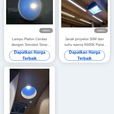
video
video
Lampu Plafon Cerdas
Jarak proyeksi 30M dan
dengan Simulasi Sinar
suhu warna 6500K Panel
Matahari, Bulat 2FT 80W,
sinar matahari buatan untuk
Dapatkan Harga
Dapatkan Harga
>3000 Lumens, Mendukung
pencahayaan dalam
Terbaik
Terbaik
Mesh 5.0 & Aplikasi Tuya,
ruangan
2700K-6500K untuk
Suasana Siang hingga
Malam