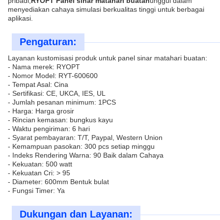
pribadi,
RYOPT Panel sinar matahari buatan
unggul dalam
menyediakan cahaya simulasi berkualitas tinggi untuk berbagai
aplikasi.
Pengaturan:
Layanan kustomisasi produk untuk panel sinar matahari buatan:
- Nama merek: RYOPT
- Nomor Model: RYT-600600
- Tempat Asal: Cina
- Sertifikasi: CE, UKCA, IES, UL
- Jumlah pesanan minimum: 1PCS
- Harga: Harga grosir
- Rincian kemasan: bungkus kayu
- Waktu pengiriman: 6 hari
- Syarat pembayaran: T/T, Paypal, Western Union
- Kemampuan pasokan: 300 pcs setiap minggu
- Indeks Rendering Warna: 90 Baik dalam Cahaya
- Kekuatan: 500 watt
- Kekuatan Cri: > 95
- Diameter: 600mm Bentuk bulat
- Fungsi Timer: Ya
Dukungan dan Layanan: