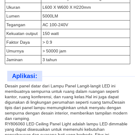
Ukuran
L600 X W600 X H220mm
Lumen
5000LM
Tegangan
AC 100-240V
Kekuatan output
150 watt
Faktor Daya
> 0.9
Umurnya
> 50000 jam
Jaminan
3 tahun
Aplikasi:
Desain panel datar dari Lampu Panel Langit-langit LED ini
membuatnya sempurna untuk ruang dalam ruangan seperti
kantor, ruang konferensi, dan ruang kelas.Hal ini juga dapat
digunakan di lingkungan perumahan seperti ruang tamuDesain
tipis dari panel lampu memungkinkan untuk menyatu dengan
sempurna dengan desain interior, memberikan tampilan modern
dan ramping.
RY806060 LED Ceiling Panel Light adalah lampu LED dimmable
yang dapat disesuaikan untuk memenuhi kebutuhan
pencahayaan dan suasana hati yang berbeda. Fitur ini