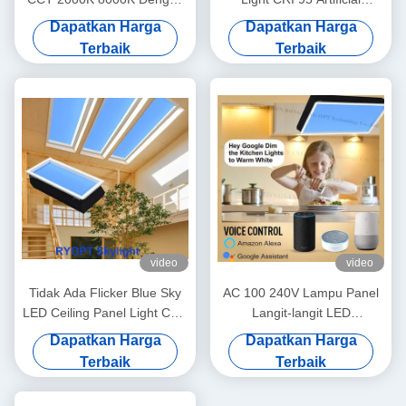
Kontrol Tuya CRI 95
Sunlight Tuya Control
Dapatkan Harga
Dapatkan Harga
Terbaik
Terbaik
video
video
Tidak Ada Flicker Blue Sky
AC 100 240V Lampu Panel
LED Ceiling Panel Light CCT
Langit-langit LED
7800K Praktis
Dikendalikan oleh App
Dapatkan Harga
Dapatkan Harga
Remote Dirancang untuk
Terbaik
Terbaik
pencahayaan komersial
profesional