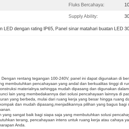
Fluks Bercahaya:
1
Supply Ability:
3
an LED dengan rating IP65
, 
Panel sinar matahari buatan LED 
an. Dengan rentang tegangan 100-240V, panel ini dapat digunakan di 
ng membutuhkan pencahayaan yang andal dan berkualitas tinggi di ru
ah konstruksi materialnya.sehingga mudah dipasang dan digunakan dala
ur kunci lain yang membedakannya dari solusi pencahayaan lainnya di 
ran yang berbeda, mulai dari ruang kerja yang besar hingga ruang dan
 kompak dan mudah dipasang,menjadikannya pilihan yang bagus bagi 
manan.
an yang sangat baik bagi siapa saja yang membutuhkan solusi pencaha
kan terang, pencahayaan intens untuk ruang kerja atau cahaya yang 
harapan Anda.