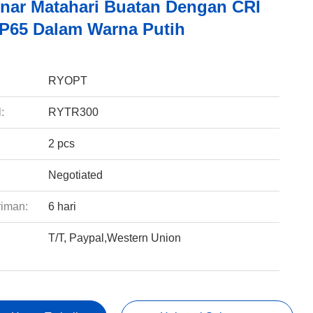
inar Matahari Buatan Dengan CRI
IP65 Dalam Warna Putih
:
RYOPT
:
RYTR300
2 pcs
Negotiated
riman:
6 hari
T/T, Paypal,Western Union
: