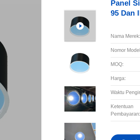
Panel S
95 Dan 
Nama Merek
Nomor Model
MOQ:
Harga:
Waktu Pengi
Ketentuan
Pembayaran