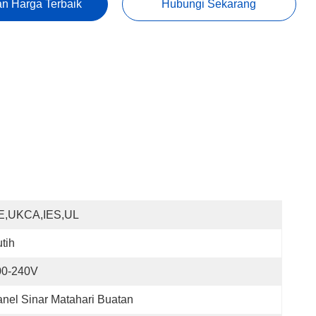
n Harga Terbaik
Hubungi Sekarang
E,UKCA,IES,UL
tih
00-240V
nel Sinar Matahari Buatan