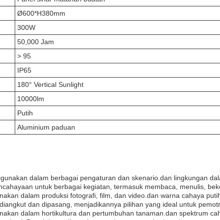
Ø600*H380mm
300W
50,000 Jam
> 95
IP65
180° Vertical Sunlight
10000lm
Putih
Aluminium paduan
unakan dalam berbagai pengaturan dan skenario.dan lingkungan dalam
ncahayaan untuk berbagai kegiatan, termasuk membaca, menulis, beker
akan dalam produksi fotografi, film, dan video.dan warna cahaya pu
kut dan dipasang, menjadikannya pilihan yang ideal untuk pemotret
nakan dalam hortikultura dan pertumbuhan tanaman.dan spektrum ca