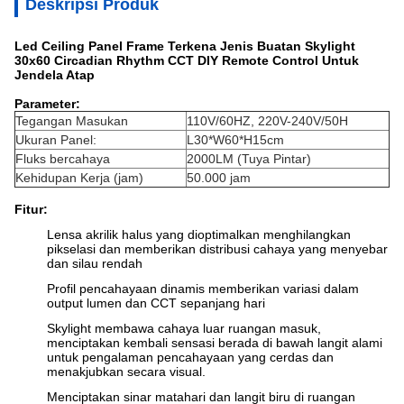
Deskripsi Produk
Led Ceiling Panel Frame Terkena Jenis Buatan Skylight
30x60 Circadian Rhythm CCT DIY Remote Control Untuk
Jendela Atap
Parameter:
Tegangan Masukan
110V/60HZ, 220V-240V/50H
Ukuran Panel:
L30*W60*H15cm
Fluks bercahaya
2000LM (Tuya Pintar)
Kehidupan Kerja (jam)
50.000 jam
Fitur:
Lensa akrilik halus yang dioptimalkan menghilangkan
pikselasi dan memberikan distribusi cahaya yang menyebar
dan silau rendah
Profil pencahayaan dinamis memberikan variasi dalam
output lumen dan CCT sepanjang hari
Skylight membawa cahaya luar ruangan masuk,
menciptakan kembali sensasi berada di bawah langit alami
untuk pengalaman pencahayaan yang cerdas dan
menakjubkan secara visual.
Menciptakan sinar matahari dan langit biru di ruangan