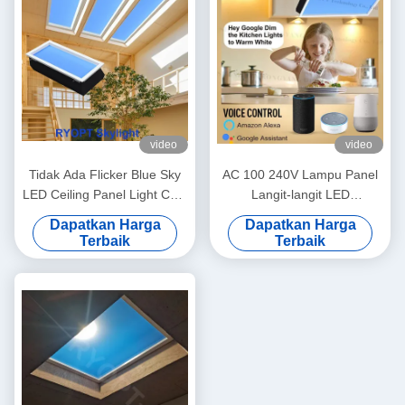
video
video
Tidak Ada Flicker Blue Sky
AC 100 240V Lampu Panel
LED Ceiling Panel Light CCT
Langit-langit LED
7800K Praktis
Dikendalikan oleh App
Dapatkan Harga
Dapatkan Harga
Remote Dirancang untuk
Terbaik
Terbaik
pencahayaan komersial
profesional