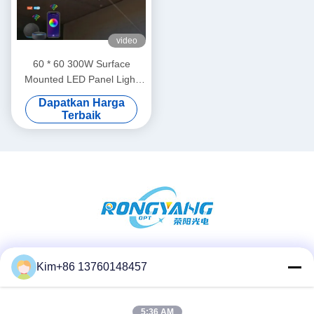
video
60 * 60 300W Surface
Mounted LED Panel Light
Blue Sky Lamp Untuk
Dapatkan Harga
Rumah
Terbaik
Media Sosial
Kim+86 13760148457
5:36 AM