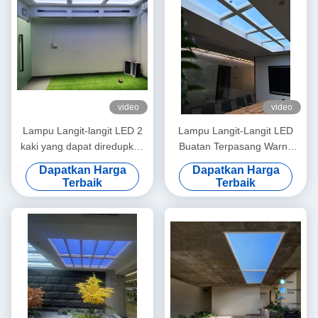
video
video
Lampu Langit-langit LED 2
Lampu Langit-Langit LED
kaki yang dapat diredupkan
Buatan Terpasang Warna
Mesh 5.0 DALI dan 0-10V
Cahaya Putih 12kg Metode
Dapatkan Harga
Dapatkan Harga
150W 5000lm+ Rentang
Pemasangan Terpasang
Terbaik
Terbaik
CCT Lebar Mode Adegan
untuk Komersial