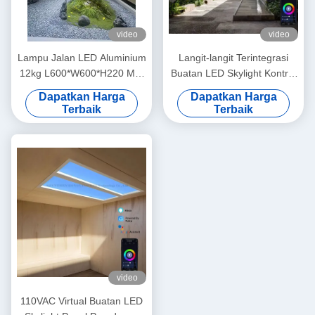
video
video
Lampu Jalan LED Aluminium
Langit-langit Terintegrasi
12kg L600*W600*H220 Mm
Buatan LED Skylight Kontrol
Ideal untuk Penerangan
Alexa Tuya Tersembunyi
Dapatkan Harga
Dapatkan Harga
Luar Ruangan Hemat Energi
CCT 6500K
Terbaik
Terbaik
video
110VAC Virtual Buatan LED