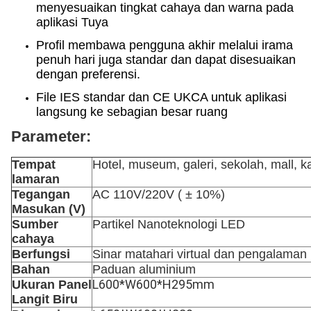
menyesuaikan tingkat cahaya dan warna pada
aplikasi Tuya
Profil membawa pengguna akhir melalui irama
penuh hari juga standar dan dapat disesuaikan
dengan preferensi.
File IES standar dan CE UKCA untuk aplikasi
langsung ke sebagian besar ruang
Parameter:
Tempat
Hotel, museum, galeri, sekolah, mall, k
lamaran
Tegangan
AC 110V/220V ( ± 10%)
Masukan (V)
Sumber
Partikel Nanoteknologi LED
cahaya
Berfungsi
Sinar matahari virtual dan pengalaman l
Bahan
Paduan aluminium
L600*W600*H295mm
Ukuran Panel
Langit Biru