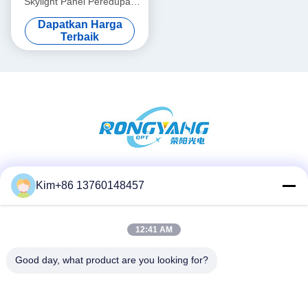
Skylight Panel Peredupan
60x120 CCT 6500K 8000lm
Dapatkan Harga
Terbaik
Media Sosial
Kim+86 13760148457
12:41 AM
Kontak Cepat
Good day, what product are you looking for?
TEL:
86-184-7542-7886